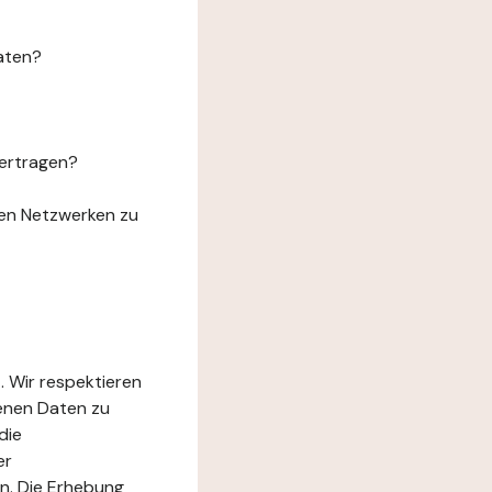
aten?
ertragen?
len Netzwerken zu
. Wir respektieren
genen Daten zu
die
er
n. Die Erhebung