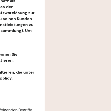
haft als
es der
Softwarelösung zur
zu seinen Kunden
enstleistungen zu
ngssammlung). Um
önnen Sie
tieren.
ltieren, die unter
policy.
folgenden Begriffe,