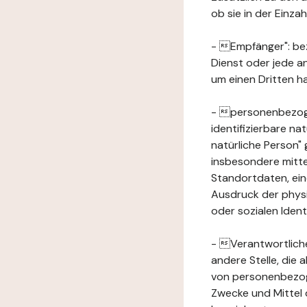
ob sie in der Einz
- Empfänger": beze
Dienst oder jede a
um einen Dritten ha
- personenbezogene
identifizierbare na
natürliche Person" g
insbesondere mitt
Standortdaten, ei
Ausdruck der physis
oder sozialen Ident
- Verantwortlicher
andere Stelle, die
von personenbezog
Zwecke und Mittel 