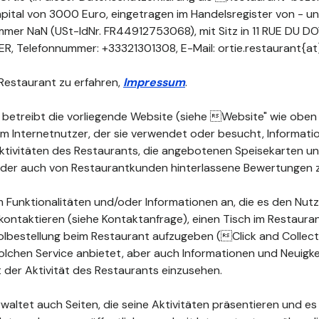
ital von 3000 Euro, eingetragen im Handelsregister von - un
mmer NaN (USt-IdNr. FR44912753068), mit Sitz in 11 RUE DU 
 Telefonnummer: +33321301308, E-Mail: ortie.restaurant{at
Restaurant zu erfahren,
Impressum
.
 betreibt die vorliegende Website (siehe Website" wie oben d
dem Internetnutzer, der sie verwendet oder besucht, Informat
 Aktivitäten des Restaurants, die angebotenen Speisekarten 
 oder auch von Restaurantkunden hinterlassene Bewertungen 
 Funktionalitäten und/oder Informationen an, die es den Nutz
kontaktieren (siehe Kontaktanfrage), einen Tisch im Restauran
lbestellung beim Restaurant aufzugeben (Click and Collect")
olchen Service anbietet, aber auch Informationen und Neuigke
der Aktivität des Restaurants einzusehen.
waltet auch Seiten, die seine Aktivitäten präsentieren und es