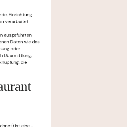
rde, Einrichtung
n verarbeitet.
en ausgeführten
enen Daten wie das
ssung oder
h Übermittlung,
knüpfung, die
aurant
hnet) ist eine -,