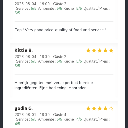
2026-08-04
- 19:00 - Gäste 2
Service
:
5
/5
Ambiente
:
5
/5
Küche
:
5
/5
Qualität / Preis
:
5
/5
Top ! Very good price-quality of food and service !
Kittie
B
2026-08-04
- 19:30 - Gäste 2
Service
:
5
/5
Ambiente
:
5
/5
Küche
:
5
/5
Qualität / Preis
:
5
/5
Heerlijk gegeten met verse perfect bereide
ingrediënten. Fijne bediening. Aanrader!
godin
G
2026-08-01
- 19:30 - Gäste 4
Service
:
5
/5
Ambiente
:
5
/5
Küche
:
4
/5
Qualität / Preis
:
4
/5