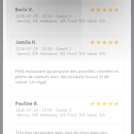
Boris
V
2026-07-28
- 19:30 - Guests 2
Service
:
4
/5
Ambiance
:
4
/5
Food
:
5
/5
Value
:
5
/5
Jamila
H
2026-07-28
- 19:30 - Guests 2
Service
:
5
/5
Ambiance
:
5
/5
Food
:
5
/5
Value
:
5
/5
Petit restaurant qui propose des assiettes colorées et
pleine de saveurs avec des produits locaux et de
saison. Un régal
Pauline
B
2026-07-24
- 19:00 - Guests 2
Service
:
5
/5
Ambiance
:
5
/5
Food
:
5
/5
Value
:
5
/5
Très bon restaurant avec peu de choix mais des