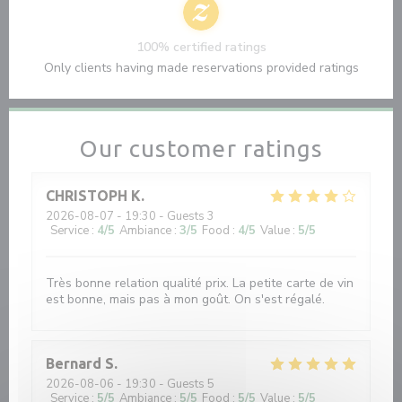
100% certified ratings
Only clients having made reservations provided ratings
Our customer ratings
CHRISTOPH
K
2026-08-07
- 19:30 - Guests 3
Service
:
4
/5
Ambiance
:
3
/5
Food
:
4
/5
Value
:
5
/5
Très bonne relation qualité prix. La petite carte de vin
est bonne, mais pas à mon goût. On s'est régalé.
Bernard
S
2026-08-06
- 19:30 - Guests 5
Service
:
5
/5
Ambiance
:
5
/5
Food
:
5
/5
Value
:
5
/5