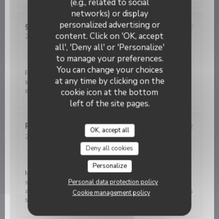
(e.g., related to social
networks) or display
personalized advertising or
godin
G
content. Click on 'OK, accept
2026-08-01
- 19:30 - Guests 4
Service
:
5
/5
Ambiance
:
5
/5
Food
:
4
/5
Value
:
4
/5
all', 'Deny all' or 'Personalize'
to manage your preferences.
You can change your choices
Petite façade sans prétention , belle surprise, plat
at any time by clicking on the
simple et efficace, produit de qualité, serveuses
souriante et agréable.
cookie icon at the bottom
left of the site pages.
Rémy
P
OK, accept all
2026-08-01
- 21:00 - Guests 4
Service
:
5
/5
Ambiance
:
5
/5
Food
:
5
/5
Value
:
5
/5
Deny all cookies
Personalize
Magnifique expérience gastronomique. Tout les plats
sont préparés avec précision et harmonie. De l’entrée
Personal data protection policy
au dessert on découvre un univers original et tous les
Cookie management policy
sens sont sollicités. Bravo !