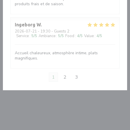
produits frais et de saison.
Ingeborg
W
2026-07-21
- 19:30 - Guests 2
Service
:
5
/5
Ambiance
:
5
/5
Food
:
4
/5
Value
:
4
/5
Accueil chaleureux, atmosphère intime, plats
magnifiques.
1
2
3