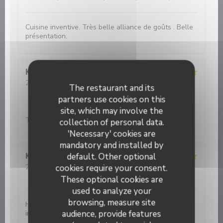
Cuisine inventive. Très belle alliance de goûts . Belle
présentation.
Koen
V
2026-08-04
- 19:00 - Guests 2
The restaurant and its
Service
:
5
/5
Ambiance
:
5
/5
Food
:
5
/5
Value
:
5
/5
partners use cookies on this
site, which may involve the
Top ! Very good price-quality of food and service !
collection of personal data.
'Necessary' cookies are
mandatory and installed by
default. Other optional
Kittie
B
cookies require your consent.
2026-08-04
- 19:30 - Guests 2
Service
:
5
/5
Ambiance
:
5
/5
Food
:
5
/5
Value
:
5
/5
These optional cookies are
used to analyze your
browsing, measure site
Heerlijk gegeten met verse perfect bereide
audience, provide features
ingrediënten. Fijne bediening. Aanrader!