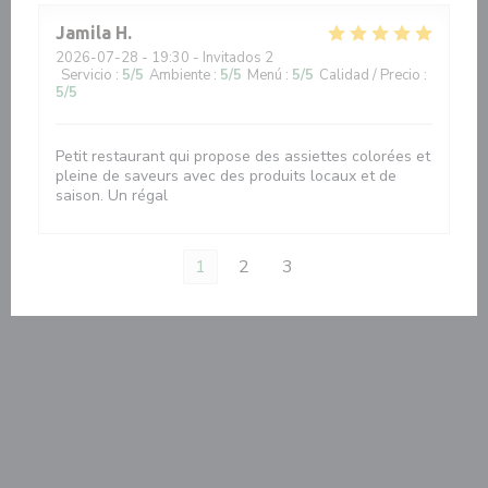
Jamila
H
2026-07-28
- 19:30 - Invitados 2
Servicio
:
5
/5
Ambiente
:
5
/5
Menú
:
5
/5
Calidad / Precio
:
5
/5
Petit restaurant qui propose des assiettes colorées et
pleine de saveurs avec des produits locaux et de
saison. Un régal
1
2
3