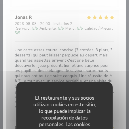
Jonas
P
2026-08-08
- 20:00 - Invitados 2
Servicio
:
5
/5
Ambiente
:
5
/5
Menú
:
5
/5
Calidad / Precio
:
5
/5
Une carte assez courte, concise (3 entrées, 3 plats, 3
desserts) qui peut laisser perplexe au départ, mais
quand les assiettes arrivent c'est une belle
découverte : jolie présentation et une surprise pour
les papilles, des mélanges de saveurs surprenants
qui nous ont tout de suite conquis. Une réussite de A
à Z, le tout avec un service agréable, et une visite du
chef cuisinier qui s'assure de notre satisfaction. Nous
y sommes allés pour notre anniversaire de relation, et
ce restaurant a vraiment été une très belle
El restaurante y sus socios
découverte. Le tout dans un cadre cosy, simple et
utilizan cookies en este sitio,
épuré où les plats viennent donner de l'élégance.
lo que puede implicar la
recopilación de datos
personales. Las cookies
CHRISTOPH
K