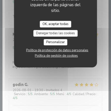
5
/5
izquierda de las páginas del
sitio.
Top ! Very good price-quality of food and service !
OK, aceptar todas
Denegar todas las cookies
Kittie
B
2026-08-04
- 19:30 - Invitados 2
Personalizar
Servicio
:
5
/5
Ambiente
:
5
/5
Menú
:
5
/5
Calidad / Precio
:
5
/5
Política de protección de datos personales
Política de gestión de cookies
Heerlijk gegeten met verse perfect bereide
ingrediënten. Fijne bediening. Aanrader!
godin
G
2026-08-01
- 19:30 - Invitados 4
Servicio
:
5
/5
Ambiente
:
5
/5
Menú
:
4
/5
Calidad / Precio
:
4
/5