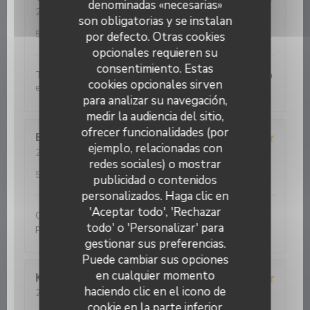
denominadas «necesarias»
2026-08-07
- 19:30 - Invitados 3
son obligatorias y se instalan
Servicio
:
4
/5
Ambiente
:
3
/5
Menú
:
4
/5
Calidad / Precio
:
5
/5
por defecto. Otras cookies
opcionales requieren su
consentimiento. Estas
Très bonne relation qualité prix. La petite carte de vin
cookies opcionales sirven
est bonne, mais pas à mon goût. On s'est régalé.
para analizar su navegación,
medir la audiencia del sitio,
ofrecer funcionalidades (por
Bernard
S
ejemplo, relacionadas con
2026-08-06
- 19:30 - Invitados 5
redes sociales) o mostrar
Servicio
:
5
/5
Ambiente
:
5
/5
Menú
:
5
/5
Calidad / Precio
:
5
/5
publicidad o contenidos
personalizados. Haga clic en
'Aceptar todo', 'Rechazar
Cuisine inventive. Très belle alliance de goûts . Belle
todo' o 'Personalizar' para
présentation.
gestionar sus preferencias.
Puede cambiar sus opciones
en cualquier momento
Koen
V
haciendo clic en el icono de
2026-08-04
- 19:00 - Invitados 2
Servicio
:
5
/5
Ambiente
:
5
/5
Menú
:
5
/5
Calidad / Precio
:
cookie en la parte inferior