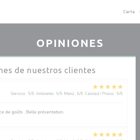
Carta
OPINIONES
nes de nuestros clientes
Servicio
:
5
/5
Ambiente
:
5
/5
Menú
:
5
/5
Calidad / Precio
:
5
/5
nce de goûts . Belle présentation.