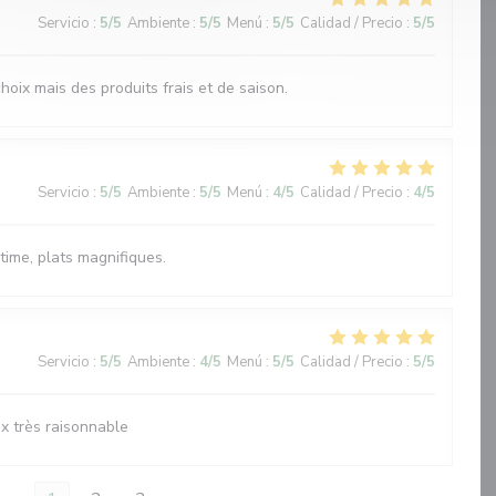
Servicio
:
5
/5
Ambiente
:
5
/5
Menú
:
5
/5
Calidad / Precio
:
5
/5
oix mais des produits frais et de saison.
Servicio
:
5
/5
Ambiente
:
5
/5
Menú
:
4
/5
Calidad / Precio
:
4
/5
time, plats magnifiques.
Servicio
:
5
/5
Ambiente
:
4
/5
Menú
:
5
/5
Calidad / Precio
:
5
/5
ix très raisonnable