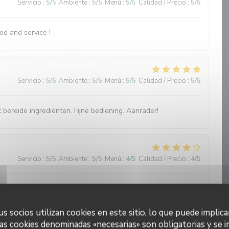
Servicio
:
5
/5
Ambiente
:
5
/5
Menú
:
5
/5
Calidad / Precio
:
5
/5
od and service !
Servicio
:
5
/5
Ambiente
:
5
/5
Menú
:
5
/5
Calidad / Precio
:
5
/5
 bereide ingrediënten. Fijne bediening. Aanrader!
Servicio
:
5
/5
Ambiente
:
5
/5
Menú
:
4
/5
Calidad / Precio
:
4
/5
e surprise, plat simple et efficace, produit de qualité,
s socios utilizan cookies en este sitio, lo que puede implica
as cookies denominadas «necesarias» son obligatorias y se i