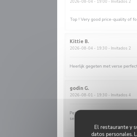
2026-08-04
- 19:00 - Invitados 2
Top ! Very good price-quality of fo
Kittie
B
2026-08-04
- 19:30 - Invitados 2
Heerlijk gegeten met verse perfect
godin
G
2026-08-01
- 19:30 - Invitados 4
Petite façade sans prétention , bell
serveuses souriante et agréable.
El restaurante y su
datos personales. L