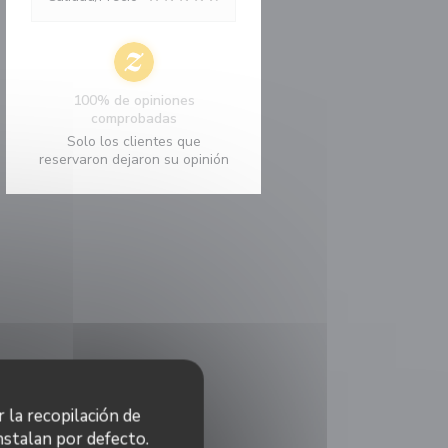
100% de opiniones
comprobadas
Solo los clientes que
reservaron dejaron su opinión
r la recopilación de
nstalan por defecto.