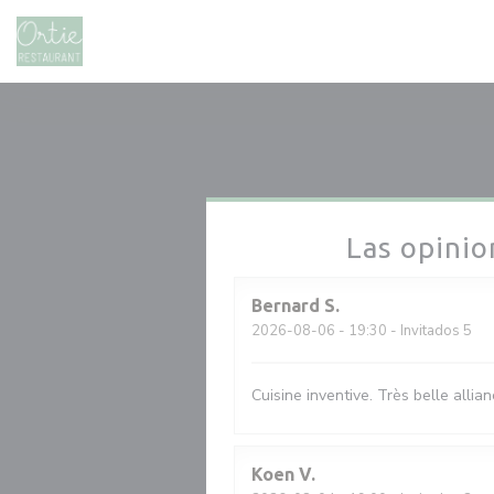
Personalización de sus opciones de cookies
Las opinio
Bernard
S
2026-08-06
- 19:30 - Invitados 5
Cuisine inventive. Très belle allia
Koen
V