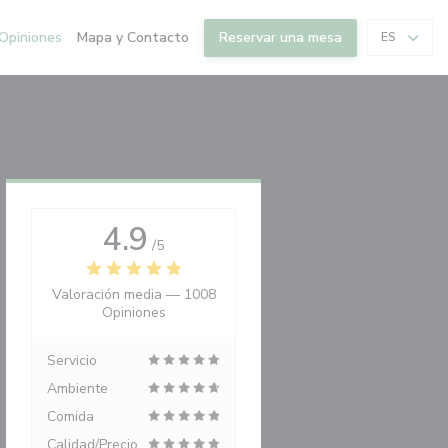
Opiniones
Mapa y Contacto
Reservar una mesa
ES
4.9
/5
Valoración media —
1008
Opiniones
Servicio
Ambiente
Comida
Calidad/Precio