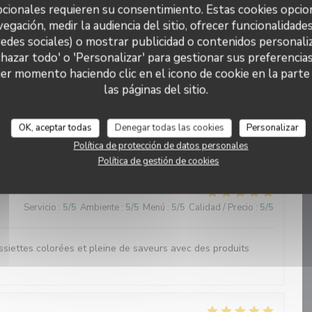
cionales requieren su consentimiento. Estas cookies opcio
vegación, medir la audiencia del sitio, ofrecer funcionalidade
Servicio
:
5
/5
Ambiente
:
5
/5
Menú
:
5
/5
Calidad / Precio
:
5
/5
redes sociales) o mostrar publicidad o contenidos personaliz
chazar todo' o 'Personalizar' para gestionar sus preferencia
ue. Tout les plats sont préparés avec précision et harmonie.
er momento haciendo clic en el icono de cookie en la parte i
un univers original et tous les sens sont sollicités. Bravo !
las páginas del sitio.
OK, aceptar todas
Denegar todas las cookies
Personalizar
Servicio
:
4
/5
Ambiente
:
4
/5
Menú
:
5
/5
Calidad / Precio
:
5
/5
Política de protección de datos personales
Política de gestión de cookies
Servicio
:
5
/5
Ambiente
:
5
/5
Menú
:
5
/5
Calidad / Precio
:
5
/5
ssiettes colorées et pleine de saveurs avec des produits