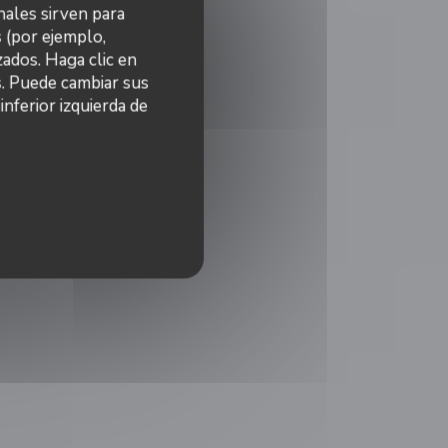
nales sirven para
s (por ejemplo,
ados. Haga clic en
s. Puede cambiar sus
nferior izquierda de