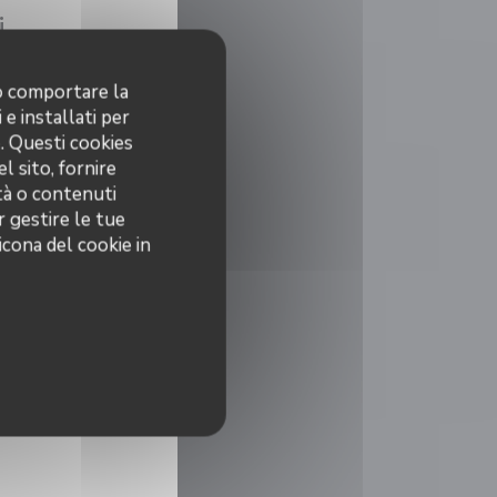
i
Chiuso
no comportare la
 e installati per
 14:00
19:00 - 21:00
•
o. Questi cookies
l sito, fornire
Chiuso
ità o contenuti
r gestire le tue
icona del cookie in
 14:00
19:00 - 21:00
•
Chiuso
((apre una nuova finestra))