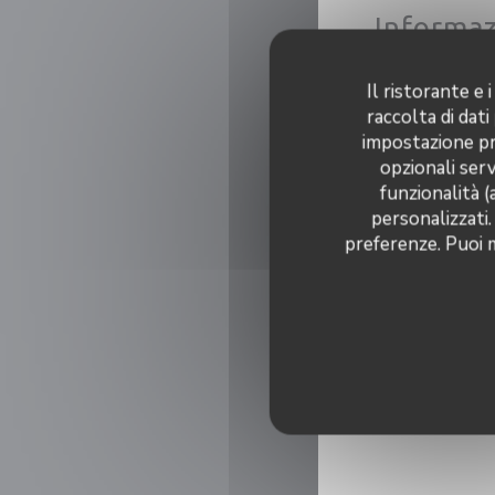
Informaz
Il ristorante e
Fatto 
raccolta di dati
impostazione pre
Bi
opzionali serv
funzionalità (
personalizzati.
preferenze. Puoi m
Metod
Apple Pay, Buoni 
Eurocard / Master
vaca