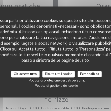
ioni pratiche
Orar
Cucina
Lunedi
 i suoi partner utilizzano cookies su questo sito, che posso
in casa, Fresco
 personali. I cookies denominati «necessari» sono obbligatori
Tipologia
Martedi
12:00 -
definita. Altri cookies opzionali richiedono il tuo consens
stronomique
ono per analizzare la tua navigazione, misurare l'audience de
Mercoledi
ad esempio, legate ai social network) o visualizzare pubblic
Servizi
 Clicca su 'Accetta tutto', 'Rifiuta tutto' o 'Personalizza' pe
Terrazzo
odificare le tue scelte in qualsiasi momento cliccando sull'
Gio
-
Sab
12:00 -
basso a sinistra delle pagine del sito.
o di pagamento
pasto, Contactless Payment,
Domenica
card, Contanti, Visa, Buoni
Ok, accetta tutto
Rifiuta tutti i cookie
Personalizza
nza, Bancomat
Politica di protezione dei dati personali
Politica di gestione dei cookie
Indirizzo
11 Rue du Doyen, 62200 Boulogne-sur-Mer 62200 Boulogne sur mer