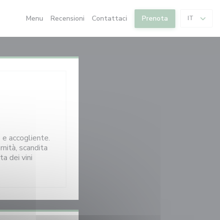
Menu
Recensioni
Contattaci
Prenota
IT
o e accogliente.
rnità, scandita
ta dei vini