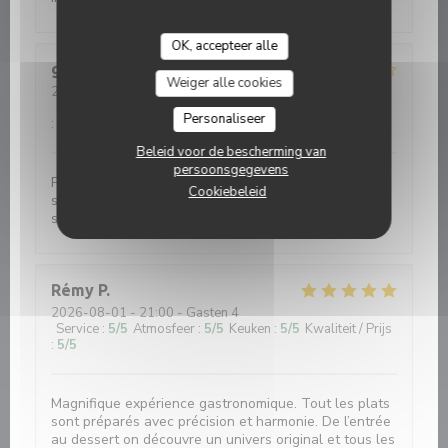
OK, accepteer alle
godin
G
Weiger alle cookies
2026-08-01
- 19:30 - Gasten 4
Service
:
5
/5
Atmosfeer
:
5
/5
Keuken
:
4
/5
Kwaliteit / Prijs
Personaliseer
:
4
/5
Beleid voor de bescherming van
persoonsgegevens
Petite façade sans prétention , belle surprise, plat
Cookiebeleid
simple et efficace, produit de qualité, serveuses
souriante et agréable.
Rémy
P
2026-08-01
- 21:00 - Gasten 4
Service
:
5
/5
Atmosfeer
:
5
/5
Keuken
:
5
/5
Kwaliteit / Prijs
:
5
/5
Magnifique expérience gastronomique. Tout les plats
sont préparés avec précision et harmonie. De l’entrée
au dessert on découvre un univers original et tous les