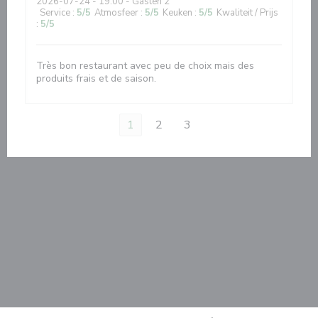
2026-07-24
- 19:00 - Gasten 2
Service
:
5
/5
Atmosfeer
:
5
/5
Keuken
:
5
/5
Kwaliteit / Prijs
:
5
/5
Très bon restaurant avec peu de choix mais des
produits frais et de saison.
1
2
3