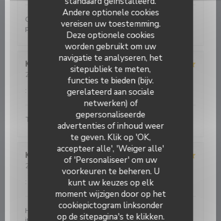
standaard geïnstalleerd.
Andere optionele cookies
Cuisine inventive. Très belle alliance de goûts . Belle
vereisen uw toestemming.
présentation.
Deze optionele cookies
worden gebruikt om uw
navigatie te analyseren, het
Koen
V
sitepubliek te meten,
2026-08-04
- 19:00 - Gasten 2
functies te bieden (bijv.
Service
:
5
/5
Atmosfeer
:
5
/5
Keuken
:
5
/5
Kwaliteit / Prijs
:
5
/5
gerelateerd aan sociale
netwerken) of
gepersonaliseerde
Top ! Very good price-quality of food and service !
advertenties of inhoud weer
te geven. Klik op 'OK,
accepteer alle', 'Weiger alle'
Kittie
B
of 'Personaliseer' om uw
2026-08-04
- 19:30 - Gasten 2
voorkeuren te beheren. U
Service
:
5
/5
Atmosfeer
:
5
/5
Keuken
:
5
/5
Kwaliteit / Prijs
kunt uw keuzes op elk
:
5
/5
moment wijzigen door op het
cookiepictogram linksonder
Heerlijk gegeten met verse perfect bereide
op de sitepagina's te klikken.
ingrediënten. Fijne bediening. Aanrader!