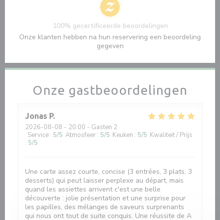
100% gecertificeerde beoordelingen
Onze klanten hebben na hun reservering een beoordeling
gegeven
Onze gastbeoordelingen
Jonas
P
2026-08-08
- 20:00 - Gasten 2
Service
:
5
/5
Atmosfeer
:
5
/5
Keuken
:
5
/5
Kwaliteit / Prijs
:
5
/5
Une carte assez courte, concise (3 entrées, 3 plats, 3
desserts) qui peut laisser perplexe au départ, mais
quand les assiettes arrivent c'est une belle
découverte : jolie présentation et une surprise pour
les papilles, des mélanges de saveurs surprenants
qui nous ont tout de suite conquis. Une réussite de A