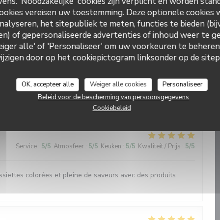
ns. 'Noodzakelijke' cookies zijn verplicht en worden stand
ookies vereisen uw toestemming. Deze optionele cookies
Service
:
5
/5
Atmosfeer
:
5
/5
Keuken
:
5
/5
Kwaliteit / Prijs
:
5
/5
nalyseren, het sitepubliek te meten, functies te bieden (bij
n) of gepersonaliseerde advertenties of inhoud weer te ge
Weiger alle' of 'Personaliseer' om uw voorkeuren te behere
ue. Tout les plats sont préparés avec précision et harmonie.
un univers original et tous les sens sont sollicités. Bravo !
zigen door op het cookiepictogram linksonder op de sitepa
OK, accepteer alle
Weiger alle cookies
Personaliseer
Beleid voor de bescherming van persoonsgegevens
Service
:
4
/5
Atmosfeer
:
4
/5
Keuken
:
5
/5
Kwaliteit / Prijs
:
5
/5
Cookiebeleid
Service
:
5
/5
Atmosfeer
:
5
/5
Keuken
:
5
/5
Kwaliteit / Prijs
:
5
/5
ssiettes colorées et pleine de saveurs avec des produits