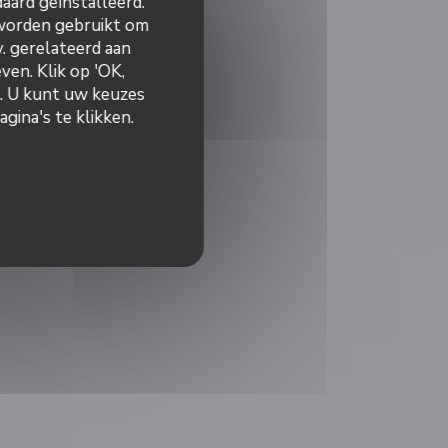
aard geïnstalleerd.
 worden gebruikt om
v. gerelateerd aan
ven. Klik op 'OK,
n. U kunt uw keuzes
gina's te klikken.