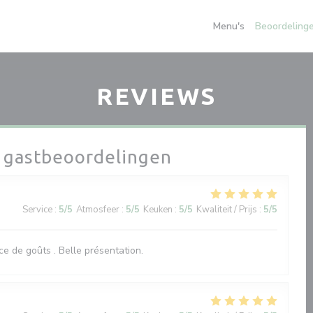
Menu's
Beoordeling
REVIEWS
 gastbeoordelingen
Service
:
5
/5
Atmosfeer
:
5
/5
Keuken
:
5
/5
Kwaliteit / Prijs
:
5
/5
nce de goûts . Belle présentation.