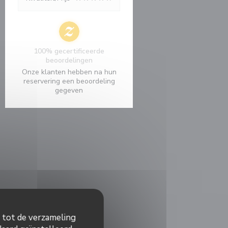
100% gecertificeerde
beoordelingen
Onze klanten hebben na hun
reservering een beoordeling
gegeven
n tot de verzameling