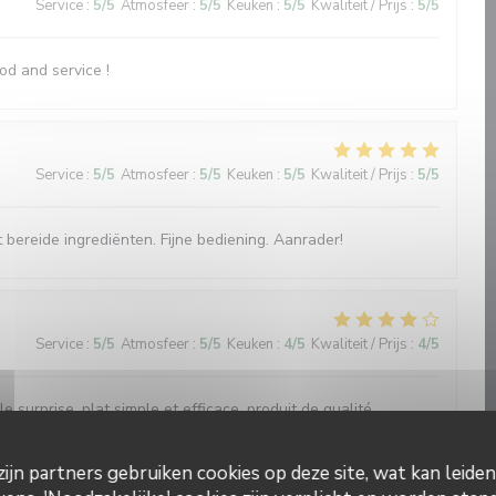
Service
:
5
/5
Atmosfeer
:
5
/5
Keuken
:
5
/5
Kwaliteit / Prijs
:
5
/5
od and service !
Service
:
5
/5
Atmosfeer
:
5
/5
Keuken
:
5
/5
Kwaliteit / Prijs
:
5
/5
 bereide ingrediënten. Fijne bediening. Aanrader!
Service
:
5
/5
Atmosfeer
:
5
/5
Keuken
:
4
/5
Kwaliteit / Prijs
:
4
/5
e surprise, plat simple et efficace, produit de qualité,
ijn partners gebruiken cookies op deze site, wat kan leide