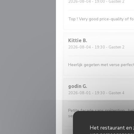
2026-08-04
- 19:00 - Gasten 2
Top ! Very good price-quality of fo
Kittie
B
2026-08-04
- 19:30 - Gasten 2
Heerlijk gegeten met verse perfect
godin
G
2026-08-01
- 19:30 - Gasten 4
Petite façade sans prétention , bell
serveuses souriante et agréable.
Het restaurant en z