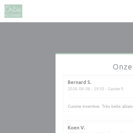
Cookies beheer paneel
Onze
Bernard
S
2026-08-06
- 19:30 - Gasten 5
Cuisine inventive. Très belle allia
Koen
V