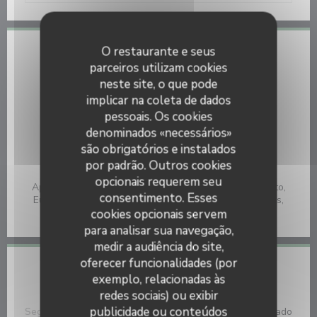
O restaurante e seus
Informações gerais
parceiros utilizam cookies
neste site, o que pode
Culinária
implicar na coleta de dados
Caseiro, produtos frescos
pessoais. Os cookies
Serviços
denominados «necessários»
Esplanada
são obrigatórios e instalados
por padrão. Outros cookies
Métodos de pagamento
opcionais requerem seu
Apple Pay, Ticket Restaurante, Pagamento sem contato,
consentimento. Esses
Eurocard/Mastercard, Dinheiro, Visa, Cheques de férias,
Cartão Azul
cookies opcionais servem
para analisar sua navegação,
medir a audiência do site,
oferecer funcionalidades (por
Horário de abertura
exemplo, relacionadas às
redes sociais) ou exibir
publicidade ou conteúdos
Segunda-feira
Fechado