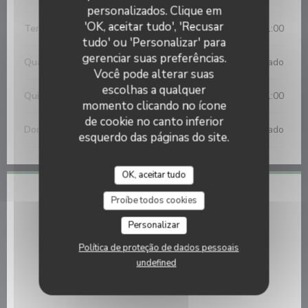
personalizados. Clique em
'OK, aceitar tudo', 'Recusar
Terça-feira
12:00 - 14:00
19:00 - 21:00
•
tudo' ou 'Personalizar' para
gerenciar suas preferências.
Quarta-feira
Fechado
Você pode alterar suas
escolhas a qualquer
Qui
-
Sab
12:00 - 14:00
19:00 - 21:00
•
momento clicando no ícone
de cookie no canto inferior
Domingo
Fechado
esquerdo das páginas do site.
OK, aceitar tudo
Local
Proíbe todos cookies
Personalizar
11 Rue du Doyen, 62200 Boulogne-sur-Mer 62200
((abre numa nova janela))
Boulogne sur mer
Política de proteção de dados pessoais
03 21 30 13 08
undefined
Facebook ((abre numa nova janela))
Instagram ((abre numa nova j