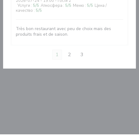
2026-07-24
- 19:00 - гости 2
Услуги
:
5
/5
Атмосфера
:
5
/5
Меню
:
5
/5
Цена /
качество
:
5
/5
Très bon restaurant avec peu de choix mais des
produits frais et de saison.
1
2
3