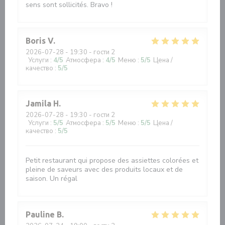
sens sont sollicités. Bravo !
Boris
V
2026-07-28
- 19:30 - гости 2
Услуги
:
4
/5
Атмосфера
:
4
/5
Меню
:
5
/5
Цена /
качество
:
5
/5
Jamila
H
2026-07-28
- 19:30 - гости 2
Услуги
:
5
/5
Атмосфера
:
5
/5
Меню
:
5
/5
Цена /
качество
:
5
/5
Petit restaurant qui propose des assiettes colorées et
pleine de saveurs avec des produits locaux et de
saison. Un régal
Pauline
B