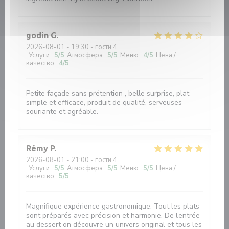
godin
G
2026-08-01
- 19:30 - гости 4
Услуги
:
5
/5
Атмосфера
:
5
/5
Меню
:
4
/5
Цена /
качество
:
4
/5
Petite façade sans prétention , belle surprise, plat
simple et efficace, produit de qualité, serveuses
souriante et agréable.
Rémy
P
2026-08-01
- 21:00 - гости 4
Услуги
:
5
/5
Атмосфера
:
5
/5
Меню
:
5
/5
Цена /
качество
:
5
/5
Magnifique expérience gastronomique. Tout les plats
sont préparés avec précision et harmonie. De l’entrée
au dessert on découvre un univers original et tous les