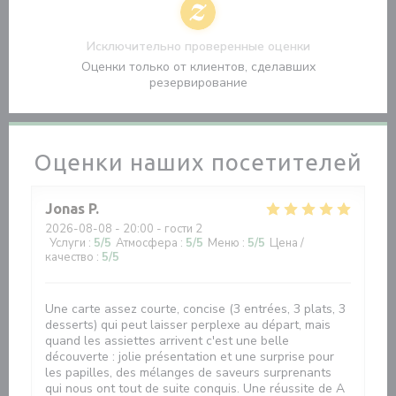
Исключительно проверенные оценки
Оценки только от клиентов, сделавших
резервирование
Оценки наших посетителей
Jonas
P
2026-08-08
- 20:00 - гости 2
Услуги
:
5
/5
Атмосфера
:
5
/5
Меню
:
5
/5
Цена /
качество
:
5
/5
Une carte assez courte, concise (3 entrées, 3 plats, 3
desserts) qui peut laisser perplexe au départ, mais
quand les assiettes arrivent c'est une belle
découverte : jolie présentation et une surprise pour
les papilles, des mélanges de saveurs surprenants
qui nous ont tout de suite conquis. Une réussite de A