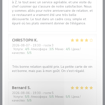
à Z, le tout avec un service agréable, et une visite du
chef cuisinier qui s'assure de notre satisfaction. Nous
y sommes allés pour notre anniversaire de relation, et
ce restaurant a vraiment été une très belle
découverte. Le tout dans un cadre cosy, simple et
épuré où les plats viennent donner de l'élégance.
CHRISTOPH
K
2026-08-07
- 19:30 - гости 3
Услуги
:
4
/5
Атмосфера
:
3
/5
Меню
:
4
/5
Цена /
качество
:
5
/5
Très bonne relation qualité prix. La petite carte de vin
est bonne, mais pas à mon goût. On s'est régalé.
Bernard
S
2026-08-06
- 19:30 - гости 5
Услуги
:
5
/5
Атмосфера
:
5
/5
Меню
:
5
/5
Цена /
качество
:
5
/5