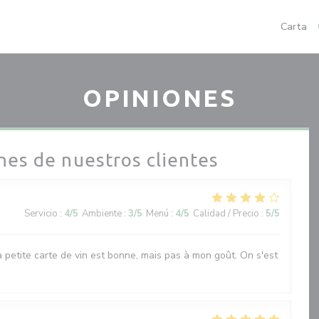
Carta
OPINIONES
nes de nuestros clientes
Servicio
:
4
/5
Ambiente
:
3
/5
Menú
:
4
/5
Calidad / Precio
:
5
/5
La petite carte de vin est bonne, mais pas à mon goût. On s'est