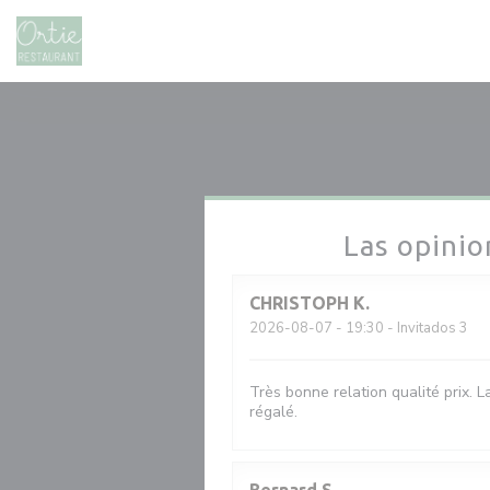
Personalización de sus opciones de cookies
Las opinio
CHRISTOPH
K
2026-08-07
- 19:30 - Invitados 3
Très bonne relation qualité prix. 
régalé.