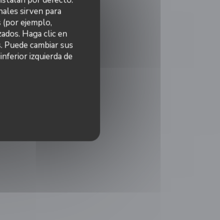
nales sirven para
s (por ejemplo,
ados. Haga clic en
s. Puede cambiar sus
nferior izquierda de