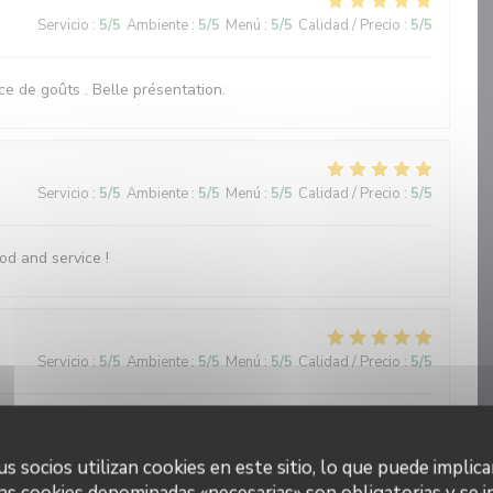
Servicio
:
5
/5
Ambiente
:
5
/5
Menú
:
5
/5
Calidad / Precio
:
5
/5
nce de goûts . Belle présentation.
Servicio
:
5
/5
Ambiente
:
5
/5
Menú
:
5
/5
Calidad / Precio
:
5
/5
od and service !
Servicio
:
5
/5
Ambiente
:
5
/5
Menú
:
5
/5
Calidad / Precio
:
5
/5
 bereide ingrediënten. Fijne bediening. Aanrader!
s socios utilizan cookies en este sitio, lo que puede implica
as cookies denominadas «necesarias» son obligatorias y se i