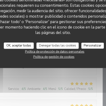
cionales requieren su consentimiento. Estas cookies opcio
Servicio
:
5
/5
Ambiente
:
5
/5
Menú
:
4
/5
Calidad / Precio
:
4
/5
vegación, medir la audiencia del sitio, ofrecer funcionalidade
redes sociales) o mostrar publicidad o contenidos personaliz
chazar todo' o 'Personalizar' para gestionar sus preferencia
e surprise, plat simple et efficace, produit de qualité,
er momento haciendo clic en el icono de cookie en la parte i
las páginas del sitio.
OK, aceptar todas
Denegar todas las cookies
Personalizar
Servicio
:
5
/5
Ambiente
:
5
/5
Menú
:
5
/5
Calidad / Precio
:
5
/5
Política de protección de datos personales
Política de gestión de cookies
ue. Tout les plats sont préparés avec précision et harmonie.
un univers original et tous les sens sont sollicités. Bravo !
Servicio
:
4
/5
Ambiente
:
4
/5
Menú
:
5
/5
Calidad / Precio
:
5
/5