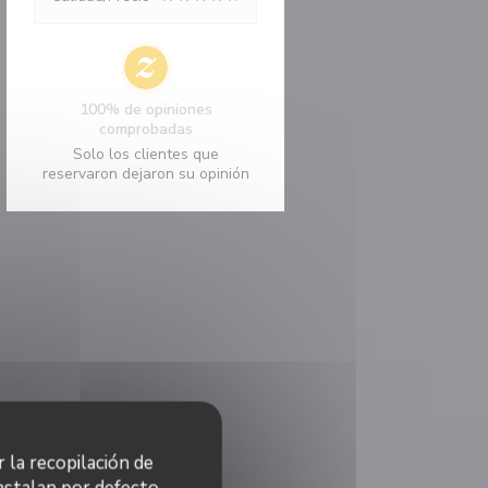
100% de opiniones
comprobadas
Solo los clientes que
reservaron dejaron su opinión
r la recopilación de
nstalan por defecto.