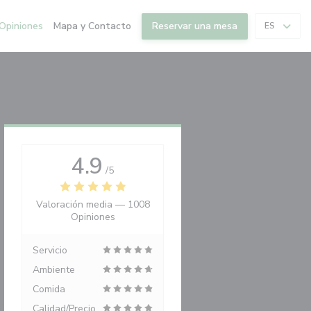
Opiniones
Mapa y Contacto
Reservar una mesa
ES
4.9
/5
Valoración media —
1008
Opiniones
Servicio
Ambiente
Comida
Calidad/Precio