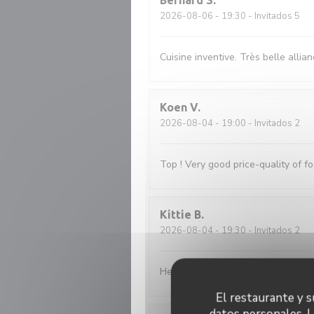
Bernard
S
2026-08-06
- 19:30 - Invitados 5
Cuisine inventive. Très belle allia
Koen
V
2026-08-04
- 19:00 - Invitados 2
Top ! Very good price-quality of fo
Kittie
B
2026-08-04
- 19:30 - Invitados 2
Heerlijk gegeten met verse perfect
El restaurante y su
datos personales. L