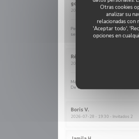
godin
G
Otras cookies op
2026-08-01
- 19:30 - Invitados 4
analizar su na
relacionadas con 
'Aceptar todo', 'Re
Petite façade sans prétention , bell
serveuses souriante et agréable.
opciones en cualqui
Rémy
P
2026-08-01
- 21:00 - Invitados 4
Magnifique expérience gastronomiq
De l’entrée au dessert on découvre 
Boris
V
2026-07-28
- 19:30 - Invitados 2
Jamila
H