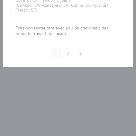
2026-07-24
- 19:00 - Ospiti 2
Servizio
:
5
/5
Atmosfera
:
5
/5
Cucina
:
5
/5
Qualità /
Prezzo
:
5
/5
Très bon restaurant avec peu de choix mais des
produits frais et de saison.
1
2
3