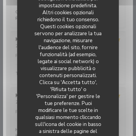
impostazione predefinita.
Cuisine inventive. Très belle alliance de goûts . Belle
Altri cookies opzionali
présentation.
richiedono il tuo consenso.
Questi cookies opzionali
servono per analizzare la tua
Koen
V
navigazione, misurare
2026-08-04
- 19:00 - Ospiti 2
l'audience del sito, fornire
Servizio
:
5
/5
Atmosfera
:
5
/5
Cucina
:
5
/5
Qualità /
funzionalità (ad esempio,
Prezzo
:
5
/5
legate ai social network) o
visualizzare pubblicità o
Top ! Very good price-quality of food and service !
contenuti personalizzati.
Clicca su 'Accetta tutto',
'Rifiuta tutto' o
Kittie
B
'Personalizza' per gestire le
2026-08-04
- 19:30 - Ospiti 2
tue preferenze. Puoi
Servizio
:
5
/5
Atmosfera
:
5
/5
Cucina
:
5
/5
Qualità /
modificare le tue scelte in
Prezzo
:
5
/5
qualsiasi momento cliccando
sull'icona del cookie in basso
Heerlijk gegeten met verse perfect bereide
a sinistra delle pagine del
ingrediënten. Fijne bediening. Aanrader!