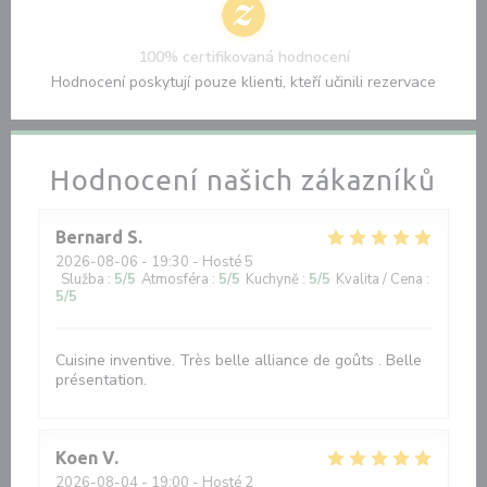
100% certifikovaná hodnocení
Hodnocení poskytují pouze klienti, kteří učinili rezervace
Hodnocení našich zákazníků
Bernard
S
2026-08-06
- 19:30 - Hosté 5
Služba
:
5
/5
Atmosféra
:
5
/5
Kuchyně
:
5
/5
Kvalita / Cena
:
5
/5
Cuisine inventive. Très belle alliance de goûts . Belle
présentation.
Koen
V
2026-08-04
- 19:00 - Hosté 2