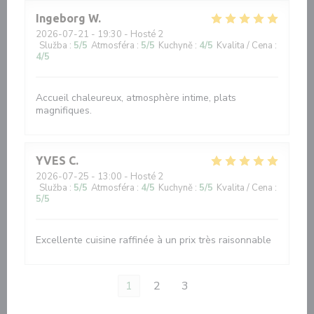
Ingeborg
W
2026-07-21
- 19:30 - Hosté 2
Služba
:
5
/5
Atmosféra
:
5
/5
Kuchyně
:
4
/5
Kvalita / Cena
:
4
/5
Accueil chaleureux, atmosphère intime, plats
magnifiques.
YVES
C
2026-07-25
- 13:00 - Hosté 2
Služba
:
5
/5
Atmosféra
:
4
/5
Kuchyně
:
5
/5
Kvalita / Cena
:
5
/5
Excellente cuisine raffinée à un prix très raisonnable
1
2
3