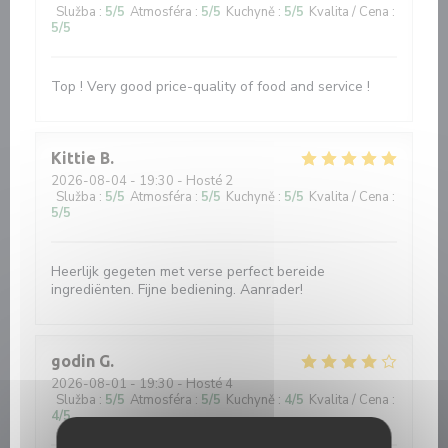
Služba
:
5
/5
Atmosféra
:
5
/5
Kuchyně
:
5
/5
Kvalita / Cena
:
5
/5
Top ! Very good price-quality of food and service !
Kittie
B
2026-08-04
- 19:30 - Hosté 2
Služba
:
5
/5
Atmosféra
:
5
/5
Kuchyně
:
5
/5
Kvalita / Cena
:
5
/5
Heerlijk gegeten met verse perfect bereide
ingrediënten. Fijne bediening. Aanrader!
godin
G
2026-08-01
- 19:30 - Hosté 4
Služba
:
5
/5
Atmosféra
:
5
/5
Kuchyně
:
4
/5
Kvalita / Cena
:
4
/5