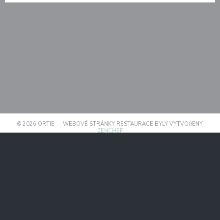
© 2026 ORTIE — WEBOVÉ STRÁNKY RESTAURACE BYLY VYTVOŘENY
((OTEVŘE SE V NOVÉM OKNĚ))
ZENCHEF
((OTEVŘE SE V NOVÉM OKN
ODMÍTNUTÍ ODPOVĚDNOSTI
((OTEVŘE SE V NOVÉM OKNĚ))
PODMÍNKY POUŽITÍ
((OTEVŘE SE V NOVÉM
ZÁSADY OCHRANY OSOBNÍCH ÚDAJŮ
((OTEVŘE SE V NOVÉM OKN
POLITIKA OHLEDNĚ COOKIES
((OTEVŘE SE V NOVÉM OKNĚ))
PRISTUPNOST