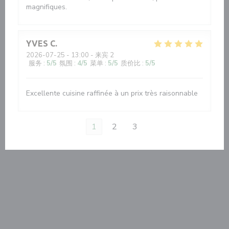
magnifiques.
YVES
C
2026-07-25
- 13:00 - 来宾 2
服务
:
5
/5
氛围
:
4
/5
菜单
:
5
/5
质价比
:
5
/5
Excellente cuisine raffinée à un prix très raisonnable
1
2
3