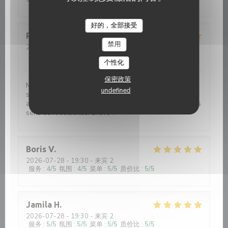
好的，全部接受
Rémy
P
禁用
2026-08-01
- 21:00 - 来宾 4
服务
:
5
/5
氛围
:
5
/5
菜单
:
5
/5
质价比
:
5
/5
个性化
保密政策
Magnifique expérience gastronomique. Tout les plats
undefined
sont préparés avec précision et harmonie. De l’entrée
au dessert on découvre un univers original et tous les
sens sont sollicités. Bravo !
Boris
V
2026-07-28
- 19:30 - 来宾 2
服务
:
4
/5
氛围
:
4
/5
菜单
:
5
/5
质价比
:
5
/5
Jamila
H
2026-07-28
- 19:30 - 来宾 2
服务
:
5
/5
氛围
:
5
/5
菜单
:
5
/5
质价比
:
5
/5