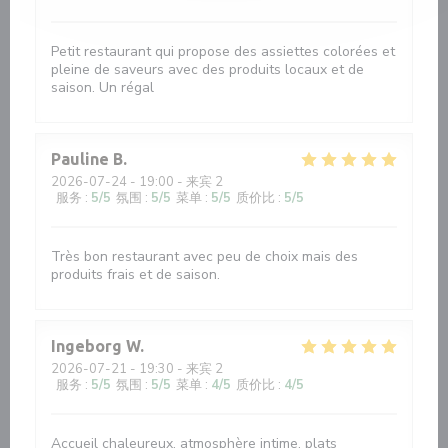
Petit restaurant qui propose des assiettes colorées et
pleine de saveurs avec des produits locaux et de
saison. Un régal
Pauline
B
2026-07-24
- 19:00 - 来宾 2
服务
:
5
/5
氛围
:
5
/5
菜单
:
5
/5
质价比
:
5
/5
Très bon restaurant avec peu de choix mais des
produits frais et de saison.
Ingeborg
W
2026-07-21
- 19:30 - 来宾 2
服务
:
5
/5
氛围
:
5
/5
菜单
:
4
/5
质价比
:
4
/5
Accueil chaleureux, atmosphère intime, plats