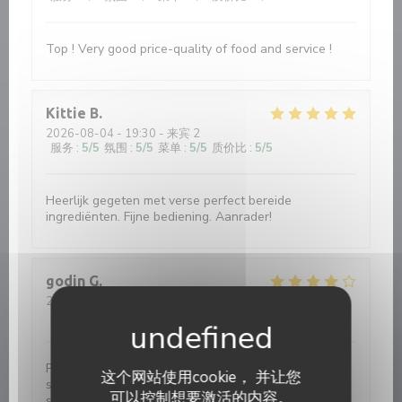
Top ! Very good price-quality of food and service !
Kittie
B
2026-08-04
- 19:30 - 来宾 2
服务
:
5
/5
氛围
:
5
/5
菜单
:
5
/5
质价比
:
5
/5
Heerlijk gegeten met verse perfect bereide
ingrediënten. Fijne bediening. Aanrader!
godin
G
2026-08-01
- 19:30 - 来宾 4
服务
:
5
/5
氛围
:
5
/5
菜单
:
4
/5
质价比
:
4
/5
Petite façade sans prétention , belle surprise, plat
这个网站使用cookie， 并让您
simple et efficace, produit de qualité, serveuses
可以控制想要激活的内容。
souriante et agréable.