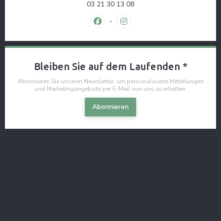
03 21 30 13 08
Facebook ((öffnet ein neues Fenster
Instagram ((öffnet ein neues
Bleiben Sie auf dem Laufenden
*
Abonnieren Sie unseren Newsletter, um personalisierte Mitteilungen
und Marketingangebote per E-Mail von uns zu erhalten.
Abonnieren