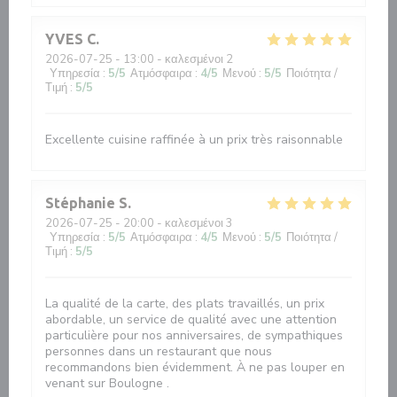
YVES
C
2026-07-25
- 13:00 - καλεσμένοι 2
Υπηρεσία
:
5
/5
Ατμόσφαιρα
:
4
/5
Μενού
:
5
/5
Ποιότητα /
Τιμή
:
5
/5
Excellente cuisine raffinée à un prix très raisonnable
Stéphanie
S
2026-07-25
- 20:00 - καλεσμένοι 3
Υπηρεσία
:
5
/5
Ατμόσφαιρα
:
4
/5
Μενού
:
5
/5
Ποιότητα /
Τιμή
:
5
/5
La qualité de la carte, des plats travaillés, un prix
abordable, un service de qualité avec une attention
particulière pour nos anniversaires, de sympathiques
personnes dans un restaurant que nous
recommandons bien évidemment. À ne pas louper en
venant sur Boulogne .