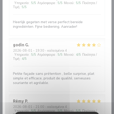
Υπηρεσία
:
5
/5
Ατμόσφαιρα
:
5
/5
Μενού
:
5
/5
Ποιότητα /
Τιμή
:
5
/5
Heerlijk gegeten met verse perfect bereide
ingrediënten. Fijne bediening. Aanrader!
godin
G
2026-08-01
- 19:30 - καλεσμένοι 4
Υπηρεσία
:
5
/5
Ατμόσφαιρα
:
5
/5
Μενού
:
4
/5
Ποιότητα /
Τιμή
:
4
/5
Petite façade sans prétention , belle surprise, plat
simple et efficace, produit de qualité, serveuses
souriante et agréable.
Rémy
P
2026-08-01
- 21:00 - καλεσμένοι 4
Υπηρεσία
:
5
/5
Ατμόσφαιρα
:
5
/5
Μενού
:
5
/5
Ποιότητα /