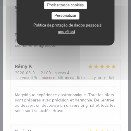
Proíbe todos cookies
godin
G
2026-08-01
- 19:30 - guests 4
Personalizar
service
:
5
/5
ambience
:
5
/5
menu
:
4
/5
quality_price
:
4
/5
Política de proteção de dados pessoais
undefined
Petite façade sans prétention , belle surprise, plat
simple et efficace, produit de qualité, serveuses
souriante et agréable.
Rémy
P
2026-08-01
- 21:00 - guests 4
service
:
5
/5
ambience
:
5
/5
menu
:
5
/5
quality_price
:
5
/5
Magnifique expérience gastronomique. Tout les plats
sont préparés avec précision et harmonie. De l’entrée
au dessert on découvre un univers original et tous les
sens sont sollicités. Bravo !