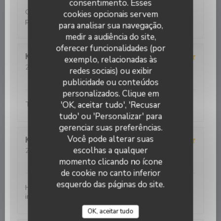
consentimento. Esses
Cuisine inventive. Très belle alliance de goûts . Belle
cookies opcionais servem
présentation.
para analisar sua navegação,
medir a audiência do site,
oferecer funcionalidades (por
Koen
V
exemplo, relacionadas às
2026-08-04
- 19:00 - guests 2
redes sociais) ou exibir
service
:
5
/5
ambience
:
5
/5
menu
:
5
/5
quality_price
:
5
/5
publicidade ou conteúdos
personalizados. Clique em
'OK, aceitar tudo', 'Recusar
Top ! Very good price-quality of food and service !
tudo' ou 'Personalizar' para
gerenciar suas preferências.
Você pode alterar suas
Kittie
B
escolhas a qualquer
2026-08-04
- 19:30 - guests 2
service
:
5
/5
ambience
:
5
/5
menu
:
5
/5
quality_price
:
5
/5
momento clicando no ícone
de cookie no canto inferior
esquerdo das páginas do site.
Heerlijk gegeten met verse perfect bereide
ingrediënten. Fijne bediening. Aanrader!
OK, aceitar tudo