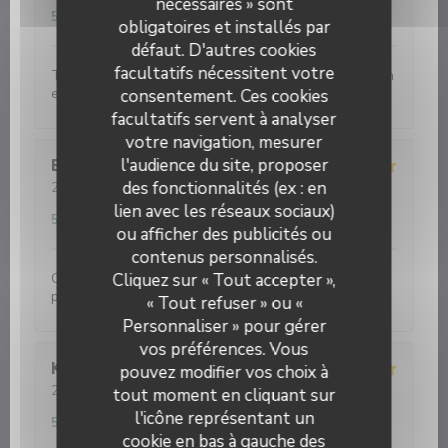
Service
:
4
/5
Ambiance
:
3
/5
Cuisine
:
4
/5
Qualité / Prix
:
nécessaires » sont
5
/5
obligatoires et installés par
défaut. D'autres cookies
facultatifs nécessitent votre
Très bonne relation qualité prix. La petite carte de vin
est bonne, mais pas à mon goût. On s'est régalé.
consentement. Ces cookies
facultatifs servent à analyser
votre navigation, mesurer
l'audience du site, proposer
Bernard
S
des fonctionnalités (ex : en
2026-08-06
- 19:30 - Couverts 5
Service
:
5
/5
Ambiance
:
5
/5
Cuisine
:
5
/5
Qualité / Prix
:
lien avec les réseaux sociaux)
5
/5
ou afficher des publicités ou
contenus personnalisés.
Cuisine inventive. Très belle alliance de goûts . Belle
Cliquez sur « Tout accepter »,
présentation.
« Tout refuser » ou «
Personnaliser » pour gérer
vos préférences. Vous
Koen
V
pouvez modifier vos choix à
2026-08-04
- 19:00 - Couverts 2
tout moment en cliquant sur
Service
:
5
/5
Ambiance
:
5
/5
Cuisine
:
5
/5
Qualité / Prix
:
l'icône représentant un
5
/5
cookie en bas à gauche des