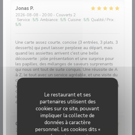
Jonas
P
2026-08-08
- 20:00 - Couverts 2
Service
:
5
/5
Ambiance
:
5
/5
Cuisine
:
5
/5
Qualité / Prix
:
5
/5
Une carte assez courte, concise (3 entrées, 3 plats, 3
desserts) qui peut laisser perplexe au départ, mais
quand les assiettes arrivent c'est une belle
découverte : jolie présentation et une surprise pour
les papilles, des mélanges de saveurs surprenants
qui nous ont tout de suite conquis. Une réussite de A
à Z, le tout avec un service agréable, et une visite du
chef cuisinier qui s'assure de notre satisfaction. Nous
y sommes allés pour notre anniversaire de relation, et
ce restaurant a vraiment été une très belle
Le restaurant et ses
découverte. Le tout dans un cadre cosy, simple et
partenaires utilisent des
épuré où les plats viennent donner de l'élégance.
cookies sur ce site, pouvant
impliquer la collecte de
données à caractère
CHRISTOPH
K
personnel. Les cookies dits «
2026-08-07
- 19:30 - Couverts 3