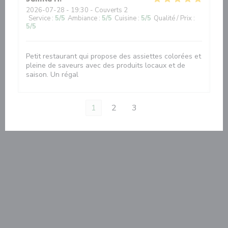
2026-07-28
- 19:30 - Couverts 2
Service
:
5
/5
Ambiance
:
5
/5
Cuisine
:
5
/5
Qualité / Prix
:
5
/5
Petit restaurant qui propose des assiettes colorées et
pleine de saveurs avec des produits locaux et de
saison. Un régal
1
2
3