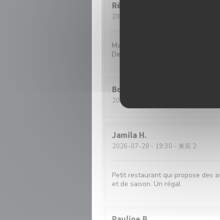
Rémy
P
2026-08-01
- 21:00 - 来宾 4
Magnifique expérience gastronomiq
De l’entrée au dessert on découvre 
Boris
V
2026-07-28
- 19:30 - 来宾 2
Jamila
H
2026-07-28
- 19:30 - 来宾 2
Petit restaurant qui propose des a
et de saison. Un régal
Pauline
B