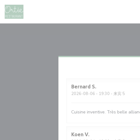
Cookie管理面板
Bernard
S
2026-08-06
- 19:30 - 来宾 5
Cuisine inventive. Très belle allia
Koen
V