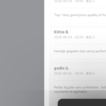
2026-08-04
- 19:00 - 来宾 2
Top ! Very good price-quality of fo
Kittie
B
2026-08-04
- 19:30 - 来宾 2
Heerlijk gegeten met verse perfect
godin
G
2026-08-01
- 19:30 - 来宾 4
Petite façade sans prétention , bel
souriante et agréable.