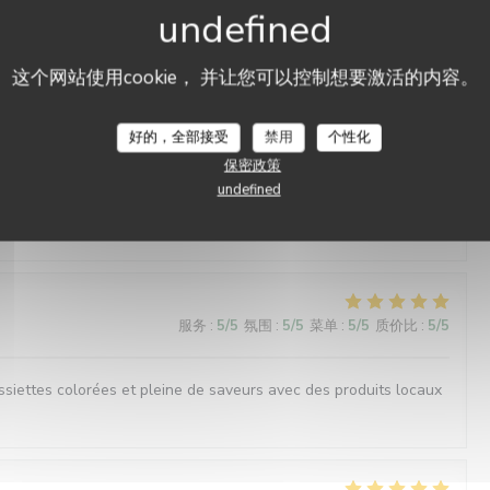
服务
:
5
/5
氛围
:
5
/5
菜单
:
5
/5
质价比
:
5
/5
这个网站使用cookie， 并让您可以控制想要激活的内容。
ue. Tout les plats sont préparés avec précision et harmonie.
un univers original et tous les sens sont sollicités. Bravo !
好的，全部接受
禁用
个性化
保密政策
undefined
服务
:
4
/5
氛围
:
4
/5
菜单
:
5
/5
质价比
:
5
/5
服务
:
5
/5
氛围
:
5
/5
菜单
:
5
/5
质价比
:
5
/5
ssiettes colorées et pleine de saveurs avec des produits locaux