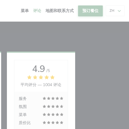
菜单
评论
地图和联系方式
预订餐位
ZH
4.9
/5
平均评分 —
1004 评论
服务
氛围
菜单
质价比